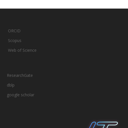
ORCID
Scopus
Web of Science
ResearchGate
dblp
google scholar