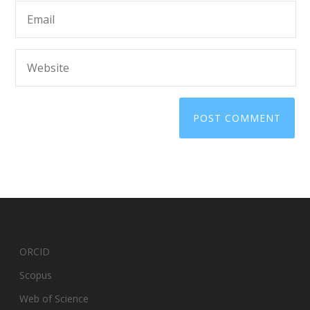
ORCID
Scopus
Web of Science