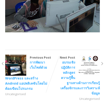
Previous Post
Next Post
การพัฒนา
อบรมเชิง
เว็บไซต์ด้วย
ปฎิบัติการ
หลักสูตร
ความรู้พื้น
WordPress และสร้าง
ฐานทางด้านการเรียนรู้
Android แอปพลิเคชันโดยไม่
เครื่องจักรและการวิเคราะห์
ต้องเขียนโปรแกรม
ข้อมูล
Uncategorised
Uncategorised