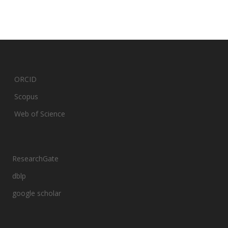
ORCID
Scopus
Web of Science
ResearchGate
dblp
google scholar