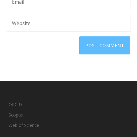
ORCID
Scopus
Web of Science